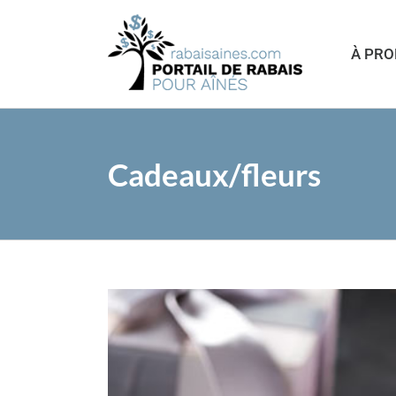
Passer
au
À PR
contenu
Cadeaux/fleurs