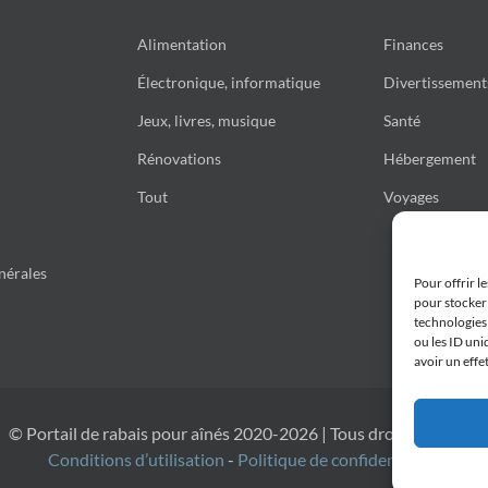
Alimentation
Finances
Électronique, informatique
Divertissement
Jeux, livres, musique
Santé
Rénovations
Hébergement
Tout
Voyages
nérales
Pour offrir l
pour stocker 
technologies
ou les ID uni
avoir un effe
© Portail de rabais pour aînés 2020-2026 | Tous droits réservés
Conditions d’utilisation
-
Politique de confidentialité