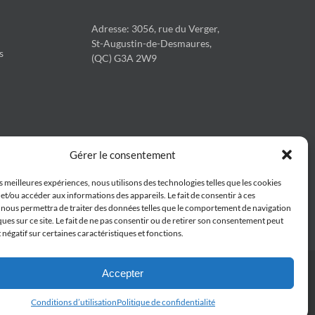
Adresse: 3056, rue du Verger,
St-Augustin-de-Desmaures,
s
(QC) G3A 2W9
Gérer le consentement
es meilleures expériences, nous utilisons des technologies telles que les cookies
et/ou accéder aux informations des appareils. Le fait de consentir à ces
 nous permettra de traiter des données telles que le comportement de navigation
ques sur ce site. Le fait de ne pas consentir ou de retirer son consentement peut
t négatif sur certaines caractéristiques et fonctions.
Accepter
Conditions d’utilisation
Politique de confidentialité