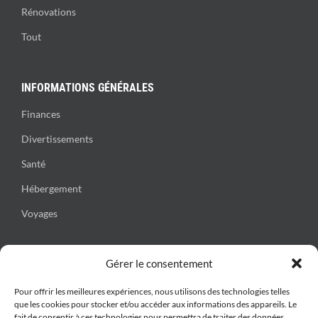
Rénovations
Tout
INFORMATIONS GÉNÉRALES
Finances
Divertissements
Santé
Hébergement
Voyages
Gérer le consentement
CONTACT
Adresse: 3056, rue du Verger, St-Augustin-de-Desmaures, (QC)
Pour offrir les meilleures expériences, nous utilisons des technologies telles
que les cookies pour stocker et/ou accéder aux informations des appareils. Le
G3A 2W9
fait de consentir à ces technologies nous permettra de traiter des données